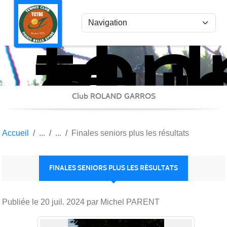
ten
Panneau de gestion des cookies
clu
Thi
Bel
Epi
Club ROLAND GARROS
Accueil
Finales seniors plus les résultats
FINALES SENIORS PLUS LES RÉSULTATS
Publiée le
20 juil. 2024
par Michel PARENT