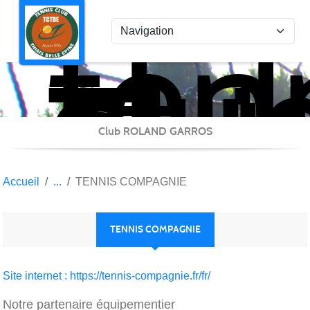
ten
Panneau de gestion des cookies
clu
Thi
Bel
Epi
Club ROLAND GARROS
Accueil
TENNIS COMPAGNIE
TENNIS COMPAGNIE
Site internet : https://tennis-compagnie.fr/fr/
Notre partenaire équipementier