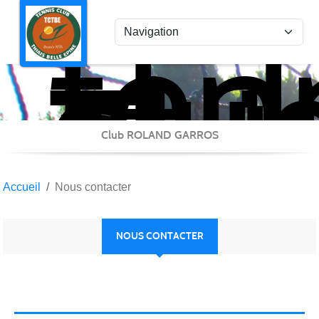
ten
Panneau de gestion des cookies
clu
Thi
Bel
Epi
Club ROLAND GARROS
Accueil
Nous contacter
NOUS CONTACTER