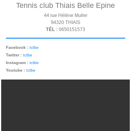
Tennis club Thiais Belle Epine
44 rue Hélène Muller
94320
THIAIS
TÉL :
0650151573
Facebook :
tctbe
Twitter :
tctbe
Instagram :
tctbe
Youtube :
tctbe