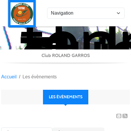
ten
Panneau de gestion des cookies
clu
Thi
Bel
Epi
Club ROLAND GARROS
Accueil
Les évènements
LES ÉVÈNEMENTS