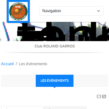
ten
Panneau de gestion des cookies
clu
Thi
Bel
Epi
Club ROLAND GARROS
Accueil
Les évènements
LES ÉVÈNEMENTS